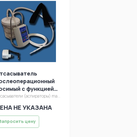
тсасыватель
ослеоперационный
осимый c функцией
асправления легкого
сасыватели (аспираторы)
manager/otsasyvatel/pro16.jpg
лема-Н ПРО1
ЕНА НЕ УКАЗАНА
Запросить цену