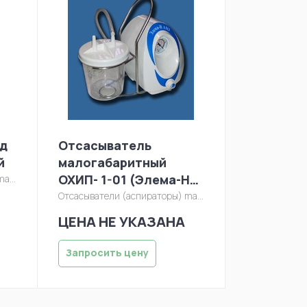
д
Отсасыватель
й
малогабаритный
ОХИП- 1-01 (Элема-Н
sasyvatel/7e-b-1.jpg
АМ3)
Отсасыватели (аспираторы)
manager/otsasyvatel/am3.jpg
ЦЕНА НЕ УКАЗАНА
Запросить цену