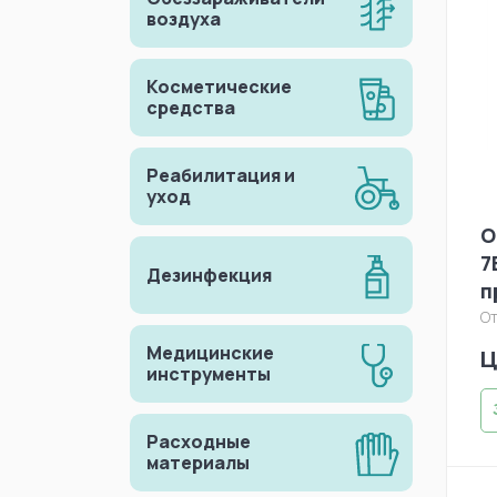
воздуха
Косметические
средства
Реабилитация и
уход
О
7
Дезинфекция
п
1
От
Медицинские
Ц
инструменты
Расходные
материалы