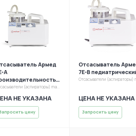
тсасыватель Армед
Отсасыватель Арме
Е-А
7Е-В педиатрически
роизводительность
Отсасыватели (аспираторы)
manager/ot
8 л/мин
сасыватели (аспираторы)
manager/otsasyvatel/portativnyj-7e-a-1.jpg
ЕНА НЕ УКАЗАНА
ЦЕНА НЕ УКАЗАНА
Запросить цену
Запросить цену