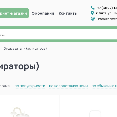
+7 (3022) 4
рнет-магазин
О компании
Контакты
г. Чита, ул. Ш
info@zabmed
Отсасыватели (аспираторы)
ираторы)
ровка:
по популярности
по возрастанию цены
по убыванию 