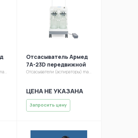
д
Отсасыватель Армед
7А-23D передвижной
asyvatel/7a-23d-1.jpg
Отсасыватели (аспираторы)
manager/otsasyvatel/7a-23d-1.jpg
ЦЕНА НЕ УКАЗАНА
Запросить цену