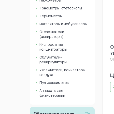
Глюкометры
Тонометры, стетоскопы
Термометры
Ингаляторы и небулайзеры
Отсасыватели
(аспираторы)
Кислородные
О
концентраторы
7
Облучатели-
От
рециркуляторы
Увлажнители, ионизаторы
Ц
воздуха
Пульсоксиметры
Аппараты для
физиотерапии
Обеззараживатели