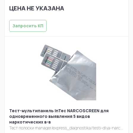
ЦЕНА НЕ УКАЗАНА
Запросить КП
Тест-мультипанель InTec NARCOSCREEN для
одновременного выявления 5 видов
наркотических в-в
Тест полоски
manager/express_diagnostika/testi-dlya-narcoscreen-multipanel-10-viyavleniya-narkotiche.jpg