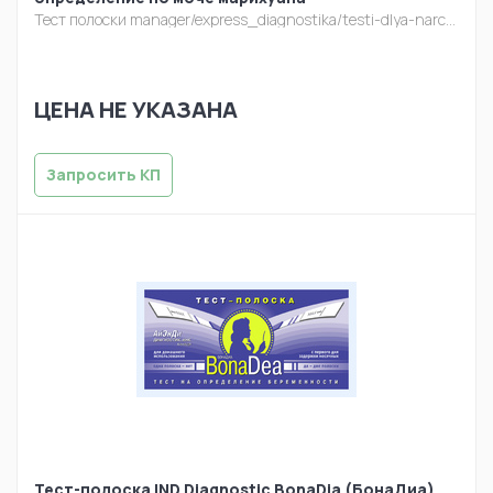
Тест полоски
manager/express_diagnostika/testi-dlya-narcoscreen-multipanel-10-viyavleniya-narkotiche.jpg
ЦЕНА НЕ УКАЗАНА
Запросить КП
Тест-полоска IND Diagnostic BonaDia (БонаДиа)