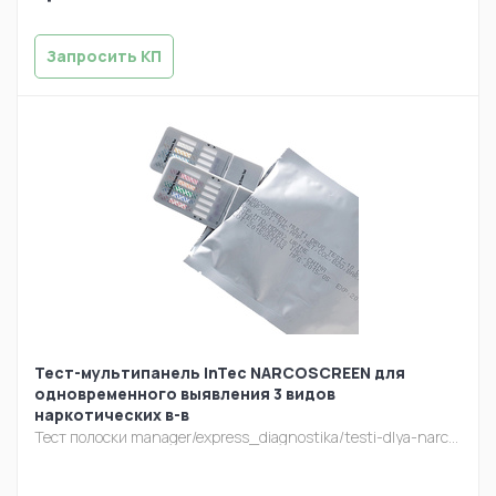
Запросить КП
Тест-мультипанель InTec NARCOSCREEN для
одновременного выявления 3 видов
наркотических в-в
Тест полоски
manager/express_diagnostika/testi-dlya-narcoscreen-multipanel-10-viyavleniya-narkotiche.jpg