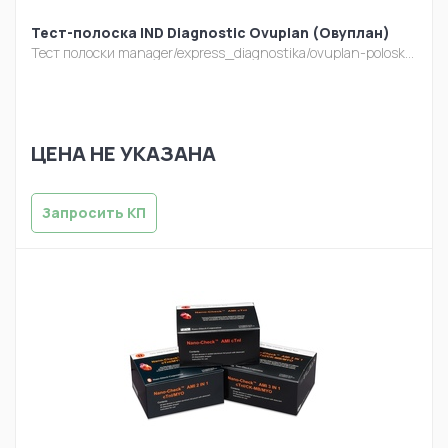
Тест-полоска IND Diagnostic Ovuplan (Овуплан)
Тест полоски
manager/express_diagnostika/ovuplan-poloska1.jpg
ЦЕНА НЕ УКАЗАНА
Запросить КП