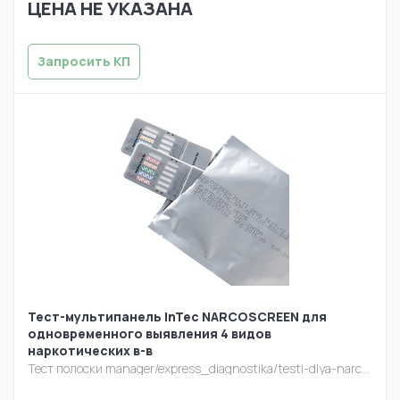
ЦЕНА НЕ УКАЗАНА
Запросить КП
Тест-мультипанель InTec NARCOSCREEN для
одновременного выявления 4 видов
наркотических в-в
Тест полоски
manager/express_diagnostika/testi-dlya-narcoscreen-multipanel-10-viyavleniya-narkotiche.jpg