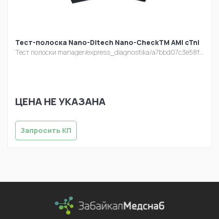
Тест-полоска Nano-Ditech Nano-CheckTM AMI cTnI
Тест полоски
manager/express_diagnostika/a7bbd07c3e58fc65806269f2c1ba3958.jpg
ЦЕНА НЕ УКАЗАНА
Запросить КП