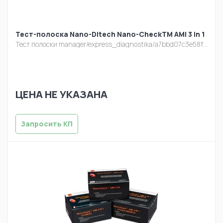
Тест-полоска Nano-Ditech Nano-CheckTM AMI 3 in 1
Тест полоски
manager/express_diagnostika/a7bbd07c3e58fc65806269f2c1ba3958.jpg
ЦЕНА НЕ УКАЗАНА
Запросить КП