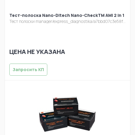
Тест-полоска Nano-Ditech Nano-CheckTM AMI 2 in 1
Тест полоски
manager/express_diagnostika/a7bbd07c3e58fc65806269f2c1ba3958.jpg
ЦЕНА НЕ УКАЗАНА
Запросить КП