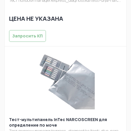
Тест полоски
manager/express_diagnostika/testi-dlya-narcoscreen-multipanel-10-viyavleniya-narkotiche.jpg
ЦЕНА НЕ УКАЗАНА
Запросить КП
Тест-мультипанель InTec NARCOSCREEN для
определение по моче
Тест полоски
manager/express_diagnostika/testi-dlya-narcoscreen-multipanel-10-viyavleniya-narkotiche.jpg