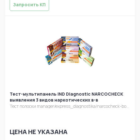
Запросить КП
Тест-мультипанель IND Diagnostic NARCOCHECK
выявления 3 видов наркотических в-в
Тест полоски
manager/express_diagnostika/narcocheck-bokses.jpg
ЦЕНА НЕ УКАЗАНА