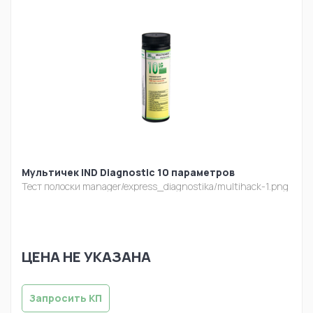
Мультичек IND Diagnostic 10 параметров
Тест полоски
manager/express_diagnostika/multihack-1.png
ЦЕНА НЕ УКАЗАНА
Запросить КП