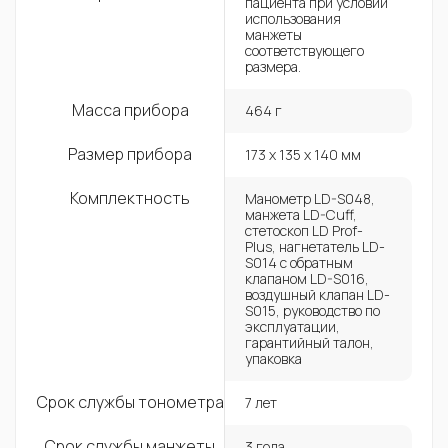
пациента при условии
использования
манжеты
соответствующего
размера.
Масса прибора
464 г
Размер прибора
173 x 135 x 140 мм
Комплектность
Манометр LD-S048,
манжета LD-Cuff,
стетоскоп LD Prof-
Plus, нагнетатель LD-
S014 с обратным
клапаном LD-S016,
воздушный клапан LD-
S015, руководство по
эксплуатации,
гарантийный талон,
упаковка
Срок службы тонометра
7 лет
Срок службы манжеты
3 года