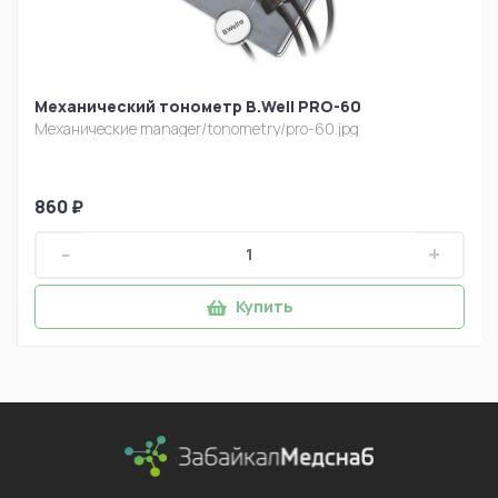
Механический тонометр B.Well PRO-60
Механические
manager/tonometry/pro-60.jpg
860 ₽
-
+
Купить