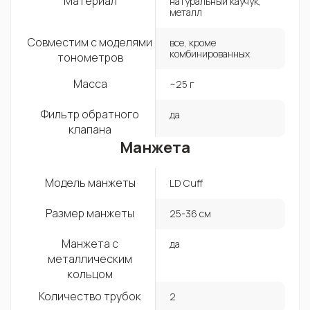
Материал
натуральный каучук,
металл
Совместим с моделями
все, кроме
комбинированных
тонометров
Масса
~25 г
Фильтр обратного
да
клапана
Манжета
Модель манжеты
LD Cuff
Размер манжеты
25-36 см
Манжета с
да
металлическим
кольцом
Количество трубок
2