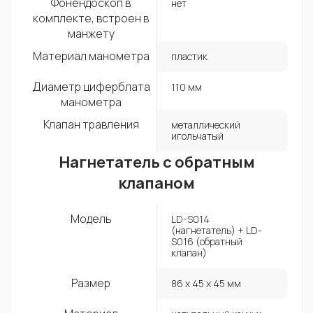
Фонендоскоп в
нет
комплекте, встроен в
манжету
Материал манометра
пластик
Диаметр циферблата
110 мм
манометра
Клапан травления
металлический
игольчатый
Нагнетатель с обратным
клапаном
Модель
LD-S014
(нагнетатель) + LD-
S016 (обратный
клапан)
Размер
86 х 45 х 45 мм