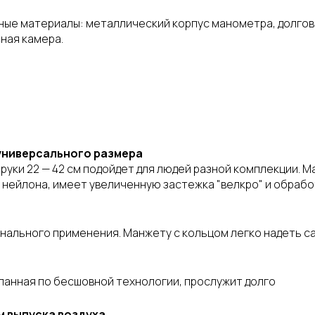
ные материалы: металлический корпус манометра, долгов
сная камера.
универсального размера
руки 22 — 42 см подойдет для людей разной комплекции. Ма
нейлона, имеет увеличенную застежка "велкро" и обработ
нального применения. Манжету с кольцом легко надеть с
еланная по бесшовной технологии, прослужит долго
м выпуска воздуха