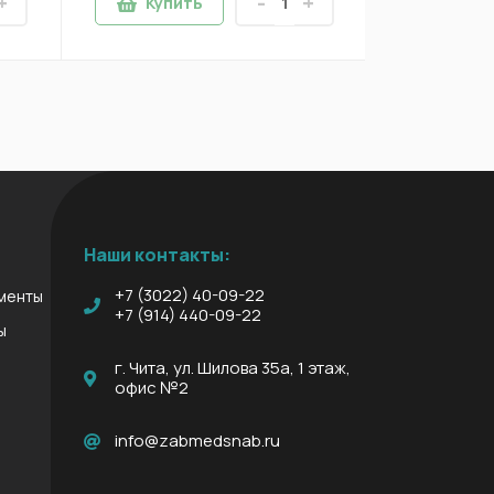
+
-
+
Купить
Купи
Наши контакты:
+7 (3022) 40-09-22
менты
+7 (914) 440-09-22
ы
г. Чита, ул. Шилова 35а, 1 этаж,
офис №2
info@zabmedsnab.ru