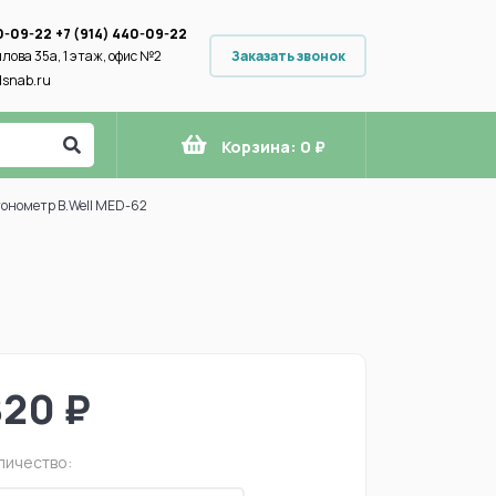
0-09-22
+7 (914) 440-09-22
Заказать звонок
илова 35а, 1 этаж, офис №2
snab.ru
Корзина:
0 ₽
онометр B.Well MED-62
820 ₽
личество: