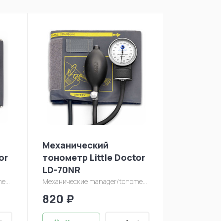
Механический
Механич
or
тонометр Little Doctor
тонометр
LD-70NR
LD-71
.jpg
Механические
manager/tonometry/ld-70(nr)-fullsize.jpg
Механическ
820 ₽
820 ₽