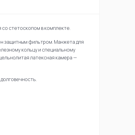
 со стетоскопом в комплекте.
ен защитным фильтром. Манжета для
елезному кольцу и специальному
, цельнолитая латексная камера —
 долговечность.