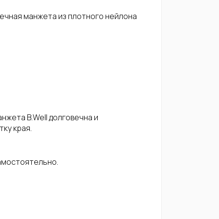
ечная манжета из плотного нейлона
нжета B.Well долговечна и
ку края.
амостоятельно.