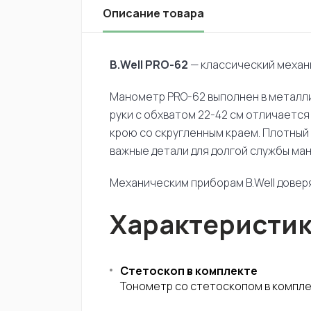
Описание товара
B.Well PRO-62
— классический механ
Манометр PRO-62 выполнен в металл
руки с обхватом 22-42 см отличаетс
крою со скругленным краем. Плотный 
важные детали для долгой службы ма
Механическим приборам B.Well доверя
Характеристи
Стетоскоп в комплекте
Тонометр со стетоскопом в компле