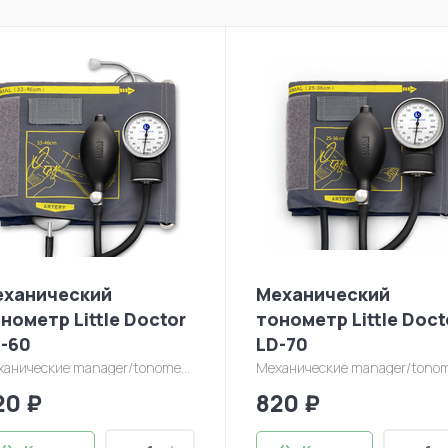
еханический
Механический
нометр Little Doctor
тонометр Little Doct
-60
LD-70
ханические
manager/tonometry/ld-60-1.jpg
Механические
manager/tonometry/ld-70-fullsize
20 ₽
820 ₽